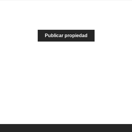
¿Necesitas vender o
alquilar tu propiedad?
Publicar propiedad