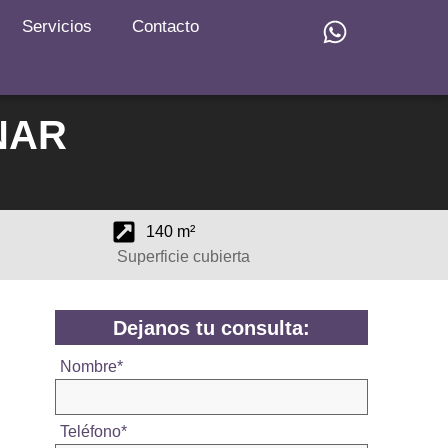
Servicios
Contacto
NAR
140 m²
Superficie cubierta
Dejanos tu consulta:
Nombre
*
Teléfono
*