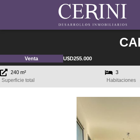
CA
U$D
255.000
Venta
240 m²
3
Superficie total
Habitaciones