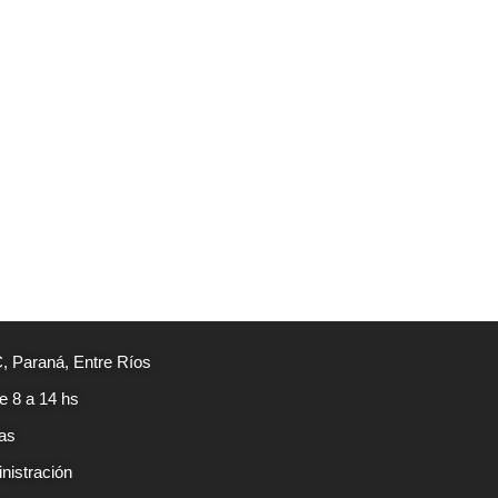
, Paraná, Entre Ríos
e 8 a 14 hs
as
nistración