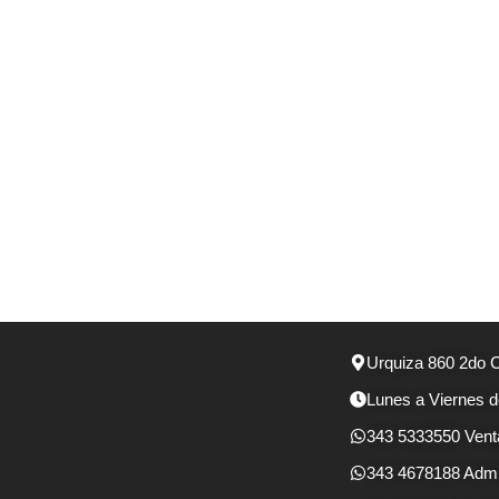
Urquiza 860 2do C
Lunes a Viernes d
343 5333550 Vent
343 4678188 Admi